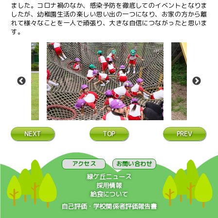
ました。コロナ禍のなか、感染予防を徹底してのイベントとなりま
したが、幼稚園生活の楽しい思い出の一つになり、お家の方から離
れて様々なことを一人で頑張り、大きな自信につながったと思いま
す。
NEXT
TOP
PREV
アクセス
お問い合わせ
緑ケ丘ニュース
採用情報
給食について
自己評価・学校関係者評価報告書