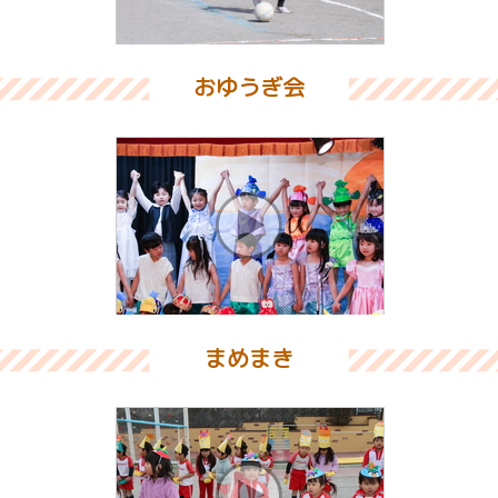
おゆうぎ会
まめまき