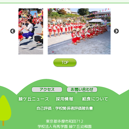
TOP
アクセス
お問い合わせ
緑ケ丘ニュース
採用情報
給食について
自己評価・学校関係者評価報告書
東京都多摩市和田712
学校法人有馬学園 緑ケ丘幼稚園